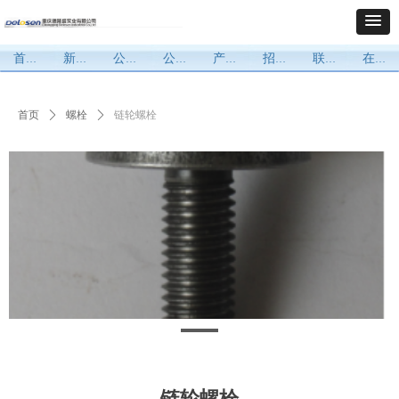
首页
新闻
公司
公示公告文件
产品
招贤纳才
联系方式
在线留言
首页
ꄲ
螺栓
ꄲ
链轮螺栓
链轮螺栓